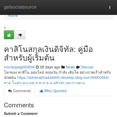
Home
getsocialsource
Togg
navi
Home
1
คาสิโนสกุลเงินดิจิทัล: คู่มือ
สำหรับผู้เริ่มต้น
montyqyqg093506
28 days ago
News
Discuss
โลกของ คาสิโน ออนไลน์ สกุลเงิน กำลัง เติบโต อย่างรวดเร็วสำหรับ
นักพนัน
https://adrianajrha444900.develop-blog.com/50003060/
คาส-โนสก-ลเง-นด-จ-ท-ล-ค-ม-อสำหร-บผ-เร-มต-น
Comments
Who Upvoted
Comments
Submit a Comment