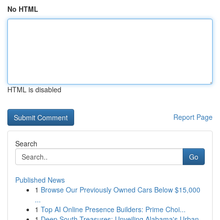
No HTML
HTML is disabled
Report Page
Search
Go
Published News
1
Browse Our Previously Owned Cars Below $15,000
...
1
Top AI Online Presence Builders: Prime Choi...
1
Deep South Treasures: Unveiling Alabama's Urban...