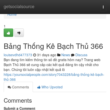
Home
getsocialsource
Togg
navi
Home
1
Bảng Thống Kê Bạch Thủ 366
louisevdhd477373
31 days ago
News
Discuss
Bạn đang tìm kiếm thông tin số đề gratis hôm nay? Trang web
Bạch Thủ 366 sẽ cung cấp các kết quả đáng tin cậy nhất cho
bạn. Chúng tôi luôn cập nhật kết quả lô
https://yoursocialpeople.com/story7043228/bảng-thống-kê-bạch-
thủ-366
Comments
Who Upvoted
Comments
Submit a Comment