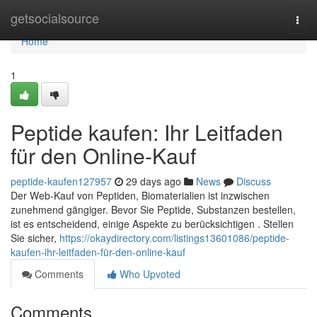
Home
getsocialsource
Togg
navi
Home
1
Peptide kaufen: Ihr Leitfaden
für den Online-Kauf
peptide-kaufen127957
29 days ago
News
Discuss
Der Web-Kauf von Peptiden, Biomaterialien ist inzwischen
zunehmend gängiger. Bevor Sie Peptide, Substanzen bestellen,
ist es entscheidend, einige Aspekte zu berücksichtigen . Stellen
Sie sicher,
https://okaydirectory.com/listings13601086/peptide-
kaufen-ihr-leitfaden-für-den-online-kauf
Comments
Who Upvoted
Comments