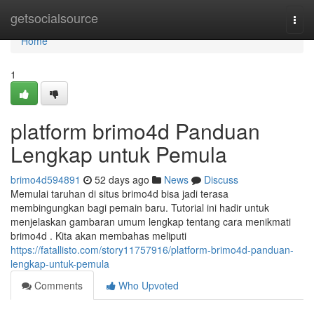
Home
getsocialsource
Togg
navi
Home
1
platform brimo4d Panduan
Lengkap untuk Pemula
brimo4d594891
52 days ago
News
Discuss
Memulai taruhan di situs brimo4d bisa jadi terasa
membingungkan bagi pemain baru. Tutorial ini hadir untuk
menjelaskan gambaran umum lengkap tentang cara menikmati
brimo4d . Kita akan membahas meliputi
https://fatallisto.com/story11757916/platform-brimo4d-panduan-
lengkap-untuk-pemula
Comments
Who Upvoted