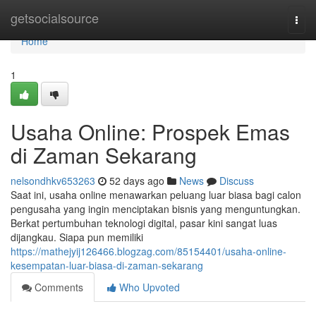
Home
getsocialsource
Togg
navi
Home
1
Usaha Online: Prospek Emas
di Zaman Sekarang
nelsondhkv653263
52 days ago
News
Discuss
Saat ini, usaha online menawarkan peluang luar biasa bagi calon
pengusaha yang ingin menciptakan bisnis yang menguntungkan.
Berkat pertumbuhan teknologi digital, pasar kini sangat luas
dijangkau. Siapa pun memiliki
https://mathejyij126466.blogzag.com/85154401/usaha-online-
kesempatan-luar-biasa-di-zaman-sekarang
Comments
Who Upvoted