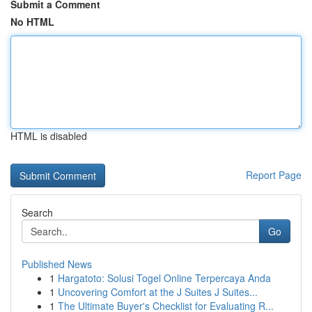
Submit a Comment
No HTML
HTML is disabled
Report Page
Search
Go
Published News
1
Hargatoto: Solusi Togel Online Terpercaya Anda
1
Uncovering Comfort at the J Suites J Suites...
1
The Ultimate Buyer's Checklist for Evaluating R...