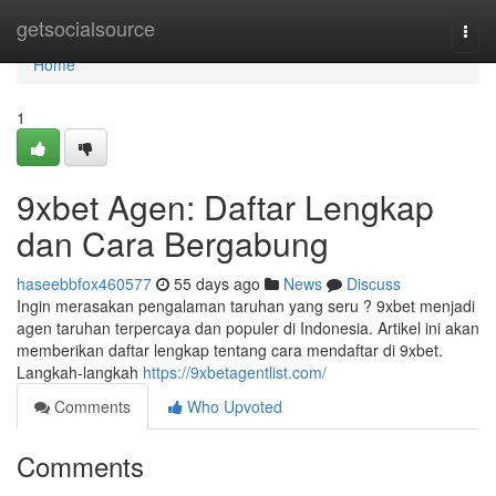
Home
getsocialsource
Togg
navi
Home
1
9xbet Agen: Daftar Lengkap
dan Cara Bergabung
haseebbfox460577
55 days ago
News
Discuss
Ingin merasakan pengalaman taruhan yang seru ? 9xbet menjadi
agen taruhan terpercaya dan populer di Indonesia. Artikel ini akan
memberikan daftar lengkap tentang cara mendaftar di 9xbet.
Langkah-langkah
https://9xbetagentlist.com/
Comments
Who Upvoted
Comments