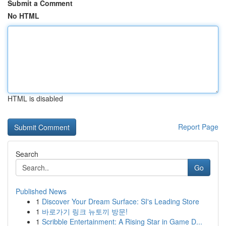
Submit a Comment
No HTML
HTML is disabled
Report Page
Search
Go
Published News
1
Discover Your Dream Surface: SI's Leading Store
1
바로가기 링크 뉴토끼 방문!
1
Scribble Entertainment: A Rising Star in Game D...