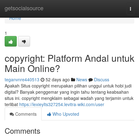
Home
getsocialsource
Togg
navi
Home
1
copyright: Platform Andal untuk
Main Online?
teganvnre440513
52 days ago
News
Discuss
Apakah Situs copyright merupakan pilihan unggul untuk hobi judi
digital? Banyak penggemar yang ingin tahu tentang keabsahan
situs ini. copyright mengklaim sebagai wadah yang terjamin untuk
terlibat
https://lexieylts327254.levitra-wiki.com/user
Comments
Who Upvoted
Comments