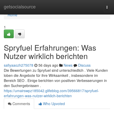
Home
getsocialsource
Togg
navi
Home
1
Spryfuel Erfahrungen: Was
Nutzer wirklich berichten
safiyaaozh275078
56 days ago
News
Discuss
Die Bewertungen zu Spryfuel sind unterschiedlich . Viele Kunden
loben die Angebote für ihre Wirksamkeit , insbesondere im
Bereich SEO . Einige berichten von positiven Verbesserungen in
den Suchergebnissen .
https://umairswpz185042.glifeblog.com/39566817/spryfuel-
erfahrungen-was-nutzer-wirklich-berichten
Comments
Who Upvoted