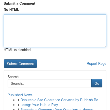
Submit a Comment
No HTML
HTML is disabled
Report Page
Search
Go
Published News
1
Reputable Site Clearance Services by Rubbish Re...
1
Letstg: Your Hub to Play
1
Property in Gurgaon : Your Overview to Homes...