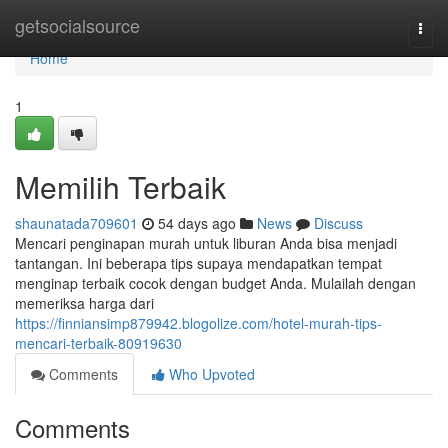
Home
getsocialsource
Togg
navi
Home
1
Memilih Terbaik
shaunatada709601
54 days ago
News
Discuss
Mencari penginapan murah untuk liburan Anda bisa menjadi
tantangan. Ini beberapa tips supaya mendapatkan tempat
menginap terbaik cocok dengan budget Anda. Mulailah dengan
memeriksa harga dari
https://finniansimp879942.blogolize.com/hotel-murah-tips-
mencari-terbaik-80919630
Comments
Who Upvoted
Comments