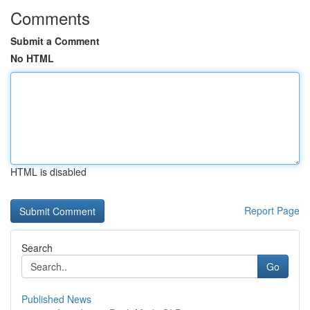
Comments
Submit a Comment
No HTML
HTML is disabled
Report Page
Search
Go
Published News