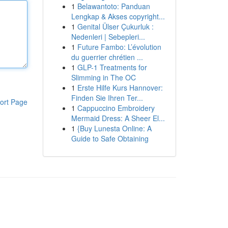
1
Belawantoto: Panduan
Lengkap & Akses copyright...
1
Genital Ülser Çukurluk :
Nedenleri | Sebepleri...
1
Future Fambo: L’évolution
du guerrier chrétien ...
1
GLP-1 Treatments for
Slimming in The OC
1
Erste Hilfe Kurs Hannover:
Finden Sie Ihren Ter...
ort Page
1
Cappuccino Embroidery
Mermaid Dress: A Sheer El...
1
{Buy Lunesta Online: A
Guide to Safe Obtaining