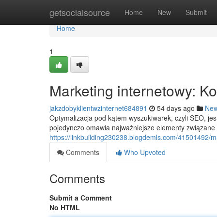
Home
getsocialsource
Home
New
Submit
Home
1
Marketing internetowy: 
jakzdobyklientwzinternet684891
54 days ago
Ne
Optymalizacja pod kątem wyszukiwarek, czyli SEO, je
pojedynczo omawia najważniejsze elementy związane 
https://linkbuilding230238.blogdemls.com/41501492/m
Comments
Who Upvoted
Comments
Submit a Comment
No HTML