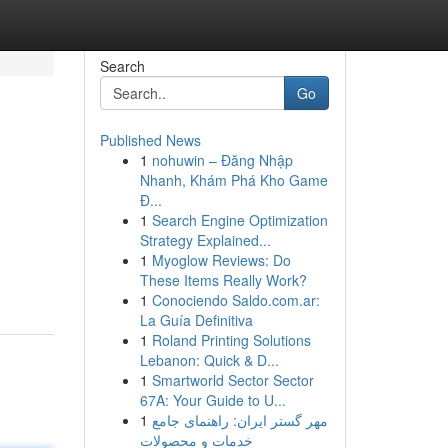
Search
Go
Published News
1
nohuwin – Đăng Nhập
Nhanh, Khám Phá Kho Game
Đ...
1
Search Engine Optimization
Strategy Explained...
1
Myoglow Reviews: Do
These Items Really Work?
1
Conociendo Saldo.com.ar:
La Guía Definitiva
1
Roland Printing Solutions
Lebanon: Quick & D...
1
Smartworld Sector Sector
67A: Your Guide to U...
1
مهر گستر ایران: راهنمای جامع
خدمات و محصولات