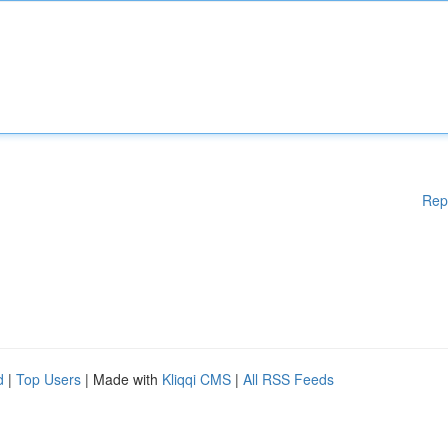
Rep
d
|
Top Users
| Made with
Kliqqi CMS
|
All RSS Feeds