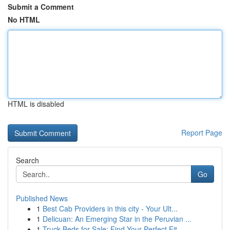
Submit a Comment
No HTML
HTML is disabled
Report Page
Search
Go
Published News
1
Best Cab Providers in this city - Your Ult...
1
Delicuan: An Emerging Star in the Peruvian ...
1
Truck Beds for Sale: Find Your Perfect Fit