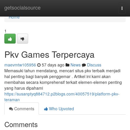
Home
getsocialsource
Togg
navi
Home
1
Pkv Games Terpercaya
maevmtw105956
57 days ago
News
Discuss
Memasuki tahun mendatang, mencari situs pkv terbaik menjadi
hal penting bagi banyak penggemar . Artikel ini kami akan
membahas secara komprehensif terkait elemen-elemen penting
yang harus dipahami
https://susanptyq884712.p2blogs.com/40057519/platform-pkv-
teraman
Comments
Who Upvoted
Comments