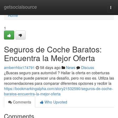
Home
getsocialsource
Togg
navi
Home
1
Seguros de Coche Baratos:
Encuentra la Mejor Oferta
amberrhbx174791
58 days ago
News
Discuss
¿Buscas seguro para automóvil ? Hallar la oferta en coberturas
para coche puede parecer una desafío, pero no eso es. Utiliza las
recomendaciones para comparar diferentes opciones y recibir la
https://bookmarkingalpha.com/story21532590/seguros-de-coche-
baratos-encuentra-la-mejor-oferta
Comments
Who Upvoted
Comments