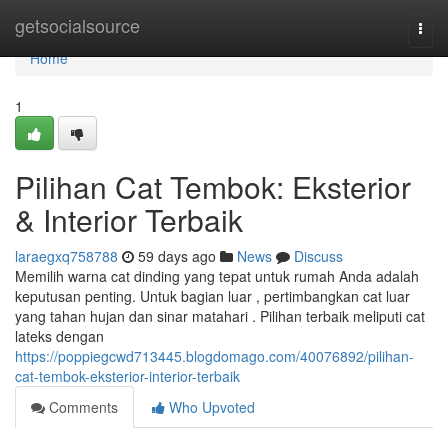
Home
getsocialsource
Togg
navi
Home
1
Pilihan Cat Tembok: Eksterior
& Interior Terbaik
laraegxq758788
59 days ago
News
Discuss
Memilih warna cat dinding yang tepat untuk rumah Anda adalah
keputusan penting. Untuk bagian luar , pertimbangkan cat luar
yang tahan hujan dan sinar matahari . Pilihan terbaik meliputi cat
lateks dengan
https://poppiegcwd713445.blogdomago.com/40076892/pilihan-
cat-tembok-eksterior-interior-terbaik
Comments
Who Upvoted