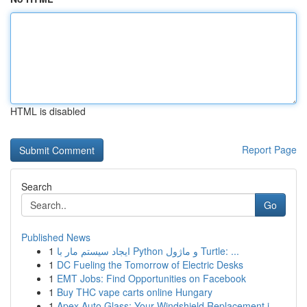
HTML is disabled
Report Page
Search
Go
Published News
1
ایجاد سیستم مار با Python و ماژول Turtle: ...
1
DC Fueling the Tomorrow of Electric Desks
1
EMT Jobs: Find Opportunities on Facebook
1
Buy THC vape carts online Hungary
1
Apex Auto Glass: Your Windshield Replacement i...