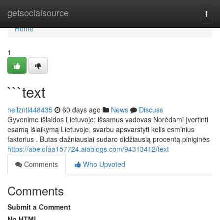
Home
getsocialsource
Togg
navi
Home
1
```text
nellzntl448435
60 days ago
News
Discuss
Gyvenimo išlaidos Lietuvoje: išsamus vadovas Norėdami įvertinti
esamą išlaikymą Lietuvoje, svarbu apsvarstyti kelis esminius
faktorius . Butas dažniausiai sudaro didžiausią procentą piniginės
https://abelofaa157724.aioblogs.com/94313412/text
Comments
Who Upvoted
Comments
Submit a Comment
No HTML