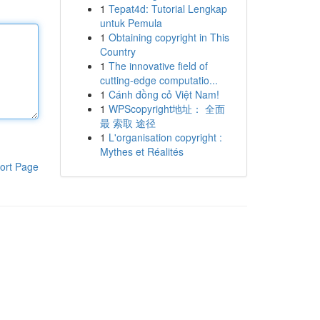
1
Tepat4d: Tutorial Lengkap
untuk Pemula
1
Obtaining copyright in This
Country
1
The innovative field of
cutting-edge computatio...
1
Cánh đồng cỏ Việt Nam!
1
WPScopyright地址： 全面
最 索取 途径
1
L'organisation copyright :
Mythes et Réalités
ort Page