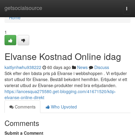
Home
getsocialsource
Togg
navi
Home
1
Elvanse Kostnad Online idag
kaitlynhwhu938222
60 days ago
News
Discuss
Sök efter den bästa pris på Elvanse i webbshoppen . Vi erbjuder
stort utbud för Elvanse. Beställ bekvämt hemifrån. Erbjuder vi ett
varierat utbud av Elvanse-produkter med bra erbjudanden.
https://lancesqua275580.get-blogging.com/41671520/köp-
elvanse-online-direkt
Comments
Who Upvoted
Comments
Submit a Comment