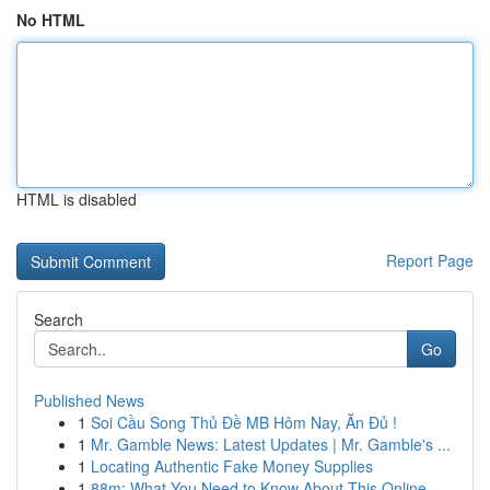
No HTML
HTML is disabled
Report Page
Search
Go
Published News
1
Soi Cầu Song Thủ Đề MB Hôm Nay, Ăn Đủ !
1
Mr. Gamble News: Latest Updates | Mr. Gamble's ...
1
Locating Authentic Fake Money Supplies
1
88m: What You Need to Know About This Online