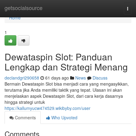
Home
getsocialsource
Togg
navi
Home
1
Dewataspin Slot: Panduan
Lengkap dan Strategi Menang
declandgri290658
61 days ago
News
Discuss
Bermain Dewataspin Slot bisa menjadi cara yang mengasyikkan,
terutama jika Anda memiliki taktik yang tepat. Ulasan ini akan
menjelaskan aspek Dewataspin Slot, dari cara kerja dasarnya
hingga strategi untuk
https://kallumyucw474529.wikibyby.com/user
Comments
Who Upvoted
Comments