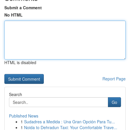
Submit a Comment
No HTML
HTML is disabled
Report Page
Search
Go
Published News
1
Sudadres a Medida : Una Gran Opción Para Tu...
1
Noida to Dehradun Taxi: Your Comfortable Trave...