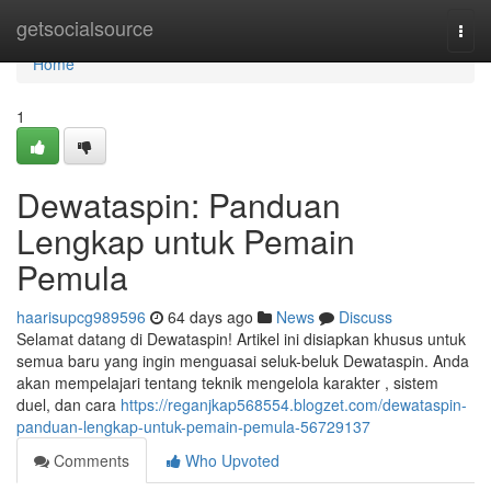
Home
getsocialsource
Togg
navi
Home
1
Dewataspin: Panduan
Lengkap untuk Pemain
Pemula
haarisupcg989596
64 days ago
News
Discuss
Selamat datang di Dewataspin! Artikel ini disiapkan khusus untuk
semua baru yang ingin menguasai seluk-beluk Dewataspin. Anda
akan mempelajari tentang teknik mengelola karakter , sistem
duel, dan cara
https://reganjkap568554.blogzet.com/dewataspin-
panduan-lengkap-untuk-pemain-pemula-56729137
Comments
Who Upvoted