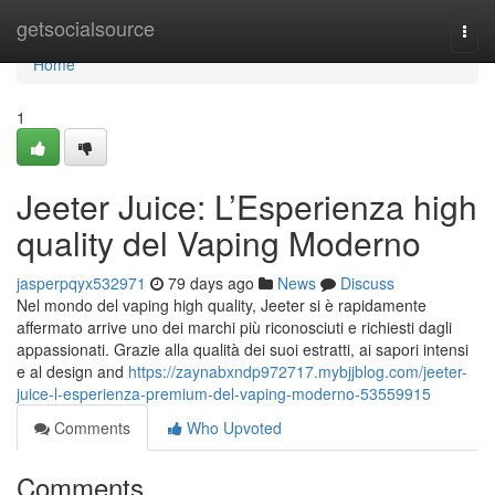
Home
getsocialsource
Togg
navi
Home
1
Jeeter Juice: L’Esperienza high
quality del Vaping Moderno
jasperpqyx532971
79 days ago
News
Discuss
Nel mondo del vaping high quality, Jeeter si è rapidamente
affermato arrive uno dei marchi più riconosciuti e richiesti dagli
appassionati. Grazie alla qualità dei suoi estratti, ai sapori intensi
e al design and
https://zaynabxndp972717.mybjjblog.com/jeeter-
juice-l-esperienza-premium-del-vaping-moderno-53559915
Comments
Who Upvoted
Comments