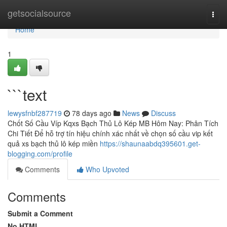
Home
getsocialsource
Togg
navi
Home
1
```text
lewysfnbf287719
78 days ago
News
Discuss
Chốt Số Cầu Víp Kqxs Bạch Thủ Lô Kép MB Hôm Nay: Phân Tích
Chi Tiết Để hỗ trợ tín hiệu chính xác nhất về chọn số cầu vip kết
quả xs bạch thủ lô kép miền
https://shaunaabdq395601.get-
blogging.com/profile
Comments
Who Upvoted
Comments
Submit a Comment
No HTML