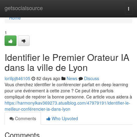
Home
getsocialsource
Togg
navi
Home
1
Identifier le Premier Orateur IA
dans la ville de Lyon
loriilpj846105
82 days ago
News
Discuss
Vous cherchez identifier le conférencier parfait en deep learning
pour une événement à cette zone ? Ce peut être parfois
compliqué de repérer la bonne personne. Ce article vous aidera à
https://harmonylkav369273.atualblog.com/47979191/identifier-le-
meilleur-conférencier-ia-dans-lyon
Comments
Who Upvoted
Comments