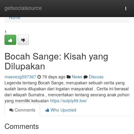
Home
getsocialsource
Togg
navi
Home
1
Bocah Sange: Kisah yang
Dilupakan
maevezg597367
79 days ago
News
Discuss
Legenda tentang Bocah Sange, merupakan sebuah cerita yang
sudah lama dilupakan dari ingatan masyarakat . Cerita ini berasal
dari wilayah Sumatra , menceritakan tentang seorang anak pohon
yang memiliki kekuatan
https://solply99.live/
Comments
Who Upvoted
Comments