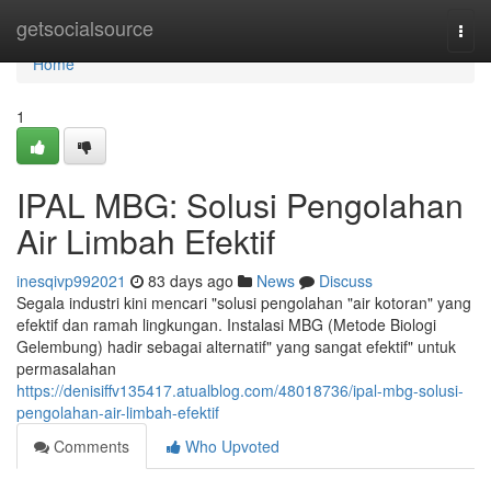
Home
getsocialsource
Togg
navi
Home
1
IPAL MBG: Solusi Pengolahan
Air Limbah Efektif
inesqivp992021
83 days ago
News
Discuss
Segala industri kini mencari "solusi pengolahan "air kotoran" yang
efektif dan ramah lingkungan. Instalasi MBG (Metode Biologi
Gelembung) hadir sebagai alternatif" yang sangat efektif" untuk
permasalahan
https://denisiffv135417.atualblog.com/48018736/ipal-mbg-solusi-
pengolahan-air-limbah-efektif
Comments
Who Upvoted