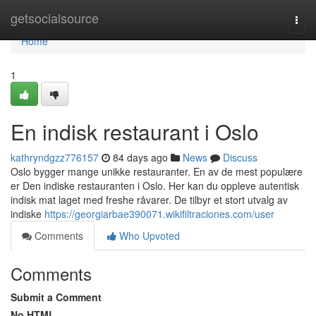
Home
getsocialsource
Togg
navi
Home
1
En indisk restaurant i Oslo
kathryndgzz776157
84 days ago
News
Discuss
Oslo bygger mange unikke restauranter. En av de mest populære
er Den indiske restauranten i Oslo. Her kan du oppleve autentisk
indisk mat laget med freshe råvarer. De tilbyr et stort utvalg av
indiske
https://georgiarbae390071.wikifiltraciones.com/user
Comments
Who Upvoted
Comments
Submit a Comment
No HTML