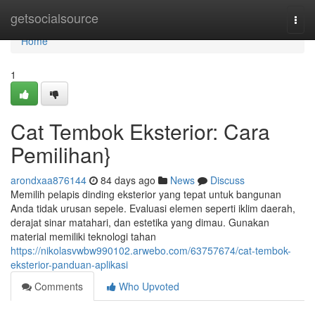
Home
getsocialsource
Togg
navi
Home
1
Cat Tembok Eksterior: Cara
Pemilihan}
arondxaa876144
84 days ago
News
Discuss
Memilih pelapis dinding eksterior yang tepat untuk bangunan
Anda tidak urusan sepele. Evaluasi elemen seperti iklim daerah,
derajat sinar matahari, dan estetika yang dimau. Gunakan
material memiliki teknologi tahan
https://nikolasvwbw990102.arwebo.com/63757674/cat-tembok-
eksterior-panduan-aplikasi
Comments
Who Upvoted