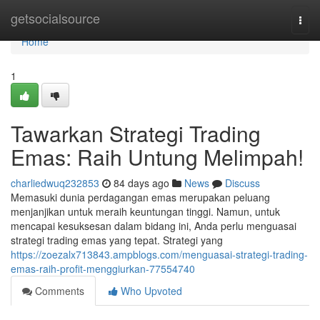
Home
getsocialsource
Togg
navi
Home
1
Tawarkan Strategi Trading
Emas: Raih Untung Melimpah!
charliedwuq232853
84 days ago
News
Discuss
Memasuki dunia perdagangan emas merupakan peluang
menjanjikan untuk meraih keuntungan tinggi. Namun, untuk
mencapai kesuksesan dalam bidang ini, Anda perlu menguasai
strategi trading emas yang tepat. Strategi yang
https://zoezalx713843.ampblogs.com/menguasai-strategi-trading-
emas-raih-profit-menggiurkan-77554740
Comments
Who Upvoted