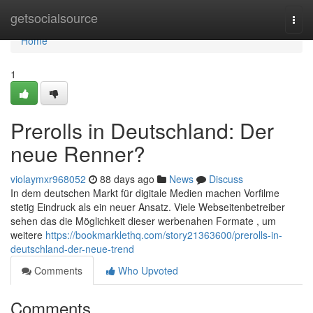
Home
getsocialsource
Togg
navi
Home
1
Prerolls in Deutschland: Der
neue Renner?
violaymxr968052
88 days ago
News
Discuss
In dem deutschen Markt für digitale Medien machen Vorfilme
stetig Eindruck als ein neuer Ansatz. Viele Webseitenbetreiber
sehen das die Möglichkeit dieser werbenahen Formate , um
weitere
https://bookmarklethq.com/story21363600/prerolls-in-
deutschland-der-neue-trend
Comments
Who Upvoted
Comments