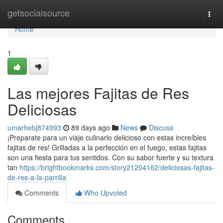
Home
getsocialsource
Togg
navi
Home
1
Las mejores Fajitas de Res
Deliciosas
umarhebj874993
89 days ago
News
Discuss
¡Preparate para un viaje culinario delicioso con estas increíbles
fajitas de res! Grilladas a la perfección en el fuego, estas fajitas
son una fiesta para tus sentidos. Con su sabor fuerte y su textura
tan
https://brightbookmarks.com/story21204162/deliciosas-fajitas-
de-res-a-la-parrilla
Comments
Who Upvoted
Comments