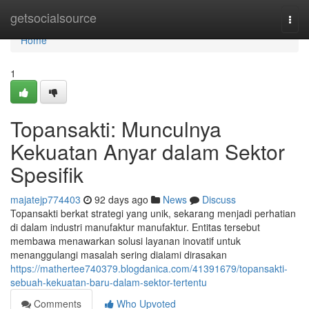
Home
getsocialsource
Togg
navi
Home
1
Topansakti: Munculnya
Kekuatan Anyar dalam Sektor
Spesifik
majatejp774403
92 days ago
News
Discuss
Topansakti berkat strategi yang unik, sekarang menjadi perhatian
di dalam industri manufaktur manufaktur. Entitas tersebut
membawa menawarkan solusi layanan inovatif untuk
menanggulangi masalah sering dialami dirasakan
https://mathertee740379.blogdanica.com/41391679/topansakti-
sebuah-kekuatan-baru-dalam-sektor-tertentu
Comments
Who Upvoted