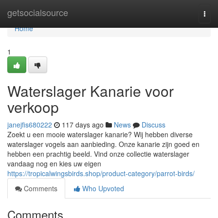
Home
getsocialsource
Togg
navi
Home
1
Waterslager Kanarie voor
verkoop
janejfis680222
117 days ago
News
Discuss
Zoekt u een mooie waterslager kanarie? Wij hebben diverse
waterslager vogels aan aanbieding. Onze kanarie zijn goed en
hebben een prachtig beeld. Vind onze collectie waterslager
vandaag nog en kies uw eigen
https://tropicalwingsbirds.shop/product-category/parrot-birds/
Comments
Who Upvoted
Comments