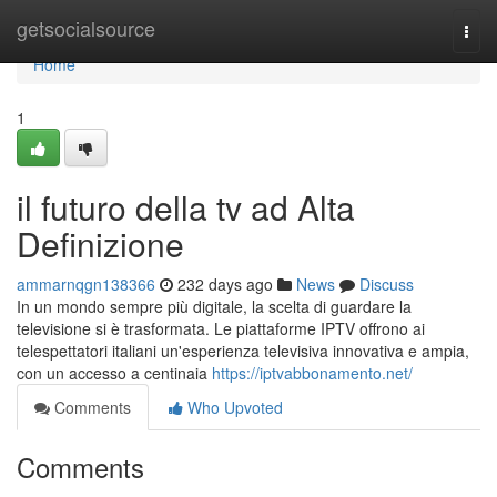
Home
getsocialsource
Togg
navi
Home
1
il futuro della tv ad Alta
Definizione
ammarnqgn138366
232 days ago
News
Discuss
In un mondo sempre più digitale, la scelta di guardare la
televisione si è trasformata. Le piattaforme IPTV offrono ai
telespettatori italiani un'esperienza televisiva innovativa e ampia,
con un accesso a centinaia
https://iptvabbonamento.net/
Comments
Who Upvoted
Comments