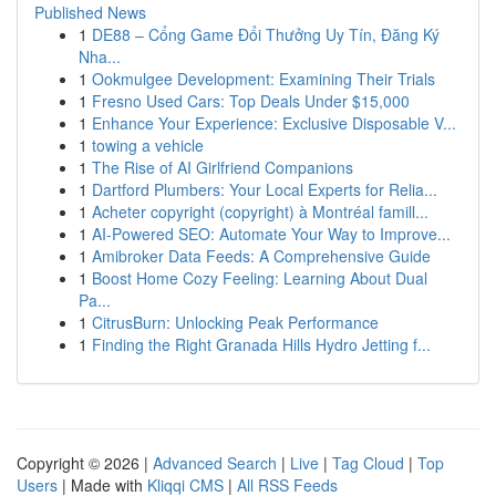
Published News
1
DE88 – Cổng Game Đổi Thưởng Uy Tín, Đăng Ký
Nha...
1
Ookmulgee Development: Examining Their Trials
1
Fresno Used Cars: Top Deals Under $15,000
1
Enhance Your Experience: Exclusive Disposable V...
1
towing a vehicle
1
The Rise of AI Girlfriend Companions
1
Dartford Plumbers: Your Local Experts for Relia...
1
Acheter copyright (copyright) à Montréal famill...
1
AI-Powered SEO: Automate Your Way to Improve...
1
Amibroker Data Feeds: A Comprehensive Guide
1
Boost Home Cozy Feeling: Learning About Dual
Pa...
1
CitrusBurn: Unlocking Peak Performance
1
Finding the Right Granada Hills Hydro Jetting f...
Copyright © 2026 |
Advanced Search
|
Live
|
Tag Cloud
|
Top
Users
| Made with
Kliqqi CMS
|
All RSS Feeds