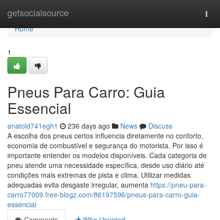
Home
getsocialsource
Togg
navi
Home
1
Pneus Para Carro: Guia
Essencial
anatold741egh1
236 days ago
News
Discuss
A escolha dos pneus certos influencia diretamente no conforto,
economia de combustível e segurança do motorista. Por isso é
importante entender os modelos disponíveis. Cada categoria de
pneu atende uma necessidade específica, desde uso diário até
condições mais extremas de pista e clima. Utilizar medidas
adequadas evita desgaste irregular, aumenta
https://pneu-para-
carro77009.free-blogz.com/86197596/pneus-para-carro-guia-
essencial
Comments
Who Upvoted