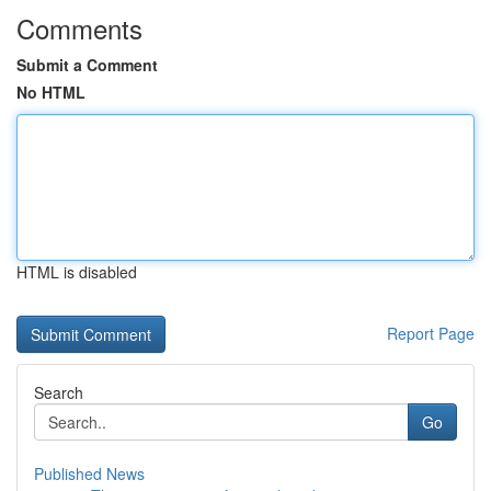
Comments
Submit a Comment
No HTML
HTML is disabled
Report Page
Search
Go
Published News