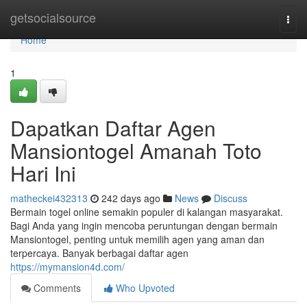
Home
getsocialsource
Togg
navi
Home
1
Dapatkan Daftar Agen
Mansiontogel Amanah Toto
Hari Ini
matheckei432313
242 days ago
News
Discuss
Bermain togel online semakin populer di kalangan masyarakat.
Bagi Anda yang ingin mencoba peruntungan dengan bermain
Mansiontogel, penting untuk memilih agen yang aman dan
terpercaya. Banyak berbagai daftar agen
https://mymansion4d.com/
Comments
Who Upvoted