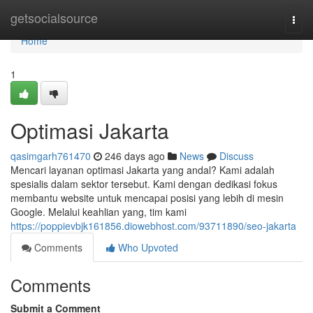
Home
getsocialsource
Togg
navi
Home
1
Optimasi Jakarta
qasimgarh761470
246 days ago
News
Discuss
Mencari layanan optimasi Jakarta yang andal? Kami adalah
spesialis dalam sektor tersebut. Kami dengan dedikasi fokus
membantu website untuk mencapai posisi yang lebih di mesin
Google. Melalui keahlian yang, tim kami
https://poppievbjk161856.diowebhost.com/93711890/seo-jakarta
Comments
Who Upvoted
Comments
Submit a Comment