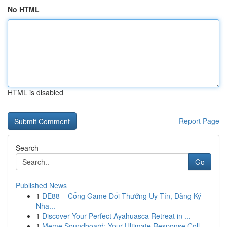
No HTML
HTML is disabled
Report Page
Search
Go
Published News
1
DE88 – Cổng Game Đổi Thưởng Uy Tín, Đăng Ký
Nha...
1
Discover Your Perfect Ayahuasca Retreat in ...
1
Meme Soundboard: Your Ultimate Response Coll...