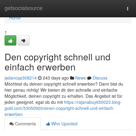
Home
getsocialsource
Togg
navi
Home
1
Den copyright schnell und
einfach erwerben
jadancqa308214
243 days ago
News
Discuss
Möchtest du deinen copyright schnell erwerben? Dann bist du
hier genau richtig! Wir bieten dir den schnelle und einfache
Möglichkeit, deinen copyright zu erhalten. Das Angebot ist für
jeden geeignet, egal ob du mit
https://rajanabuy650023.blog-
gold.com/53050920/einen-copyright-schnell-und-einfach-
erwerben
Comments
Who Upvoted