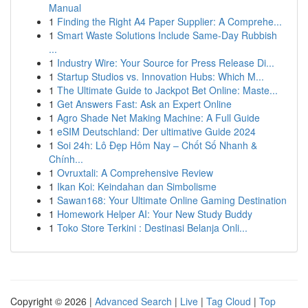
Manual
1
Finding the Right A4 Paper Supplier: A Comprehe...
1
Smart Waste Solutions Include Same-Day Rubbish
...
1
Industry Wire: Your Source for Press Release Di...
1
Startup Studios vs. Innovation Hubs: Which M...
1
The Ultimate Guide to Jackpot Bet Online: Maste...
1
Get Answers Fast: Ask an Expert Online
1
Agro Shade Net Making Machine: A Full Guide
1
eSIM Deutschland: Der ultimative Guide 2024
1
Soi 24h: Lô Đẹp Hôm Nay – Chốt Số Nhanh &
Chính...
1
Ovruxtali: A Comprehensive Review
1
Ikan Koi: Keindahan dan Simbolisme
1
Sawan168: Your Ultimate Online Gaming Destination
1
Homework Helper AI: Your New Study Buddy
1
Toko Store Terkini : Destinasi Belanja Onli...
Copyright © 2026 |
Advanced Search
|
Live
|
Tag Cloud
|
Top