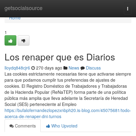
Home
getsocialsource
Togg
navi
Home
1
Los renaper que es Diarios
lloydq848cjr6
270 days ago
News
Discuss
Las cookies estrictamente necesarias tiene que activarse siempre
para que podamos cumplir tus preferencias de ajustes de
cookies. El Registro Doméstico de Trabajadores y Trabajadoras
de la Hacienda Popular (ReNaTEP) forma parte de una política
pública más amplia que lleva adelante la Secretaría de Heredad
Social (SES) perteneciente al Empleo
https://bufalofernandezlopezxnbph20.is-blog.com/45075681/todo-
acerca-de-renaper-dni-turnos
Comments
Who Upvoted