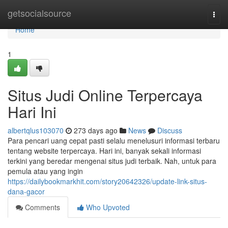
Home
getsocialsource
Togg
navi
Home
1
Situs Judi Online Terpercaya
Hari Ini
albertqlus103070
273 days ago
News
Discuss
Para pencari uang cepat pasti selalu menelusuri informasi terbaru
tentang website terpercaya. Hari ini, banyak sekali informasi
terkini yang beredar mengenai situs judi terbaik. Nah, untuk para
pemula atau yang ingin
https://dailybookmarkhit.com/story20642326/update-link-situs-
dana-gacor
Comments
Who Upvoted