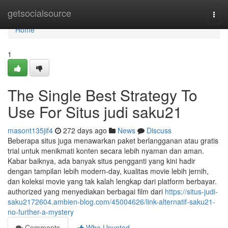
Home
getsocialsource
Togg
navi
Home
1
The Single Best Strategy To
Use For Situs judi saku21
masont135jif4
272 days ago
News
Discuss
Beberapa situs juga menawarkan paket berlangganan atau gratis
trial untuk menikmati konten secara lebih nyaman dan aman.
Kabar baiknya, ada banyak situs pengganti yang kini hadir
dengan tampilan lebih modern-day, kualitas movie lebih jernih,
dan koleksi movie yang tak kalah lengkap dari platform berbayar.
authorized yang menyediakan berbagai film dari
https://situs-judi-
saku2172604.ambien-blog.com/45004626/link-alternatif-saku21-
no-further-a-mystery
Comments
Who Upvoted