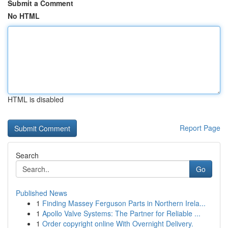
Submit a Comment
No HTML
HTML is disabled
Report Page
Search
Go
Published News
1
Finding Massey Ferguson Parts in Northern Irela...
1
Apollo Valve Systems: The Partner for Reliable ...
1
Order copyright online With Overnight Delivery.