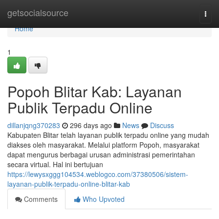
Home
getsocialsource
Togg
navi
Home
1
Popoh Blitar Kab: Layanan
Publik Terpadu Online
dillanjqng370283
296 days ago
News
Discuss
Kabupaten Blitar telah layanan publik terpadu online yang mudah
diakses oleh masyarakat. Melalui platform Popoh, masyarakat
dapat mengurus berbagai urusan administrasi pemerintahan
secara virtual. Hal ini bertujuan
https://lewysxggg104534.weblogco.com/37380506/sistem-
layanan-publik-terpadu-online-blitar-kab
Comments
Who Upvoted