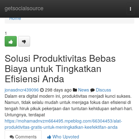
Home
getsocialsource
Togg
navi
Home
1
Solusi Produktivitas Bebas
Biaya untuk Tingkatkan
Efisiensi Anda
jonasdncr439096
298 days ago
News
Discuss
Dalam era digital modern ini, produktivitas menjadi kunci sukses.
Namun, tidak selalu mudah untuk menjaga fokus dan efisiensi di
tengah hiruk pikuk pekerjaan dan tuntutan kehidupan sehari-hari.
Untungnya, terdapat
https://mohamadnvzm664495.mpeblog.com/66304453/alat-
produktivitas-gratis-untuk-meningkatkan-keefektifan-anda
Comments
Who Upvoted