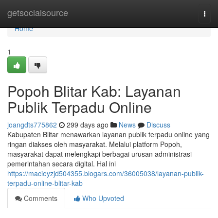
Home
getsocialsource
Togg
navi
Home
1
Popoh Blitar Kab: Layanan
Publik Terpadu Online
joangdts775862
299 days ago
News
Discuss
Kabupaten Blitar menawarkan layanan publik terpadu online yang
ringan diakses oleh masyarakat. Melalui platform Popoh,
masyarakat dapat melengkapi berbagai urusan administrasi
pemerintahan secara digital. Hal ini
https://macieyzjd504355.blogars.com/36005038/layanan-publik-
terpadu-online-blitar-kab
Comments
Who Upvoted