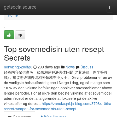
Home
getsocialsource
Togg
navi
Home
1
Top sovemedisin uten resept
Secrets
norwichq520dfg0
299 days ago
News
Discuss
经验内容仅供参考，如果您需解决具体问题(尤其法律、医学等领
域)，建议您详细咨询相关领域专业人士。 Søvnproblemer er en av
de vanligste helseutfordringene i Norge i dag, og så mange som
10 % av den voksne befolkningen opplever søvnproblemer above
lengre perioder. For at sikre den bedste virkning af et sovemiddel
uden recept er det altafgørende at fokusere på de aktive
virkestoffer og deres...
https://zanekcqnf.ja-blog.com/37984106/a-
secret-weapon-for-sovemedisin-uten-resept
Comments
Who Upvoted