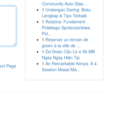
Community Auto Glas...
1
Undangan Daring: Buku
Lengkap & Tips Terbaik
1
Rodzina: Fundament
Polskiego Społeczeństwa
Pol...
1
Réserver un terrain de
green à la ville de ...
1
Dự Đoán Cầu Lô 4 Số MB
Ngày Ngày Hiện Tại
1
An Remarkable Kenya: A 4-
ort Page
Session Masai Ma...