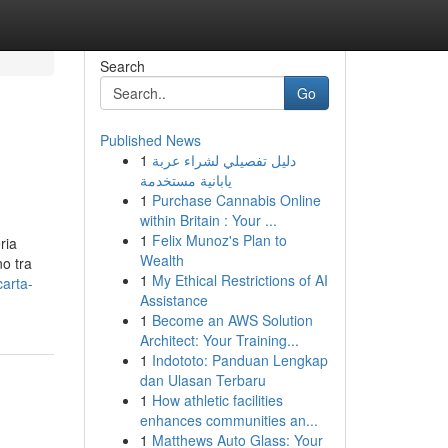
Search
Go
Published News
1
دليل تفصيلي لشراء عربة
يابانية مستخدمة
1
Purchase Cannabis Online
within Britain : Your ...
1
Felix Munoz's Plan to
ria
Wealth
no tra
1
My Ethical Restrictions of AI
carta-
Assistance
1
Become an AWS Solution
Architect: Your Training...
1
Indototo: Panduan Lengkap
dan Ulasan Terbaru
1
How athletic facilities
enhances communities an...
1
Matthews Auto Glass: Your