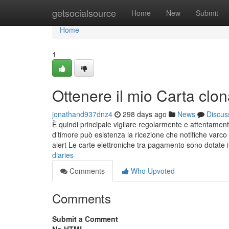
Home
getsocialsource
Home
New
Submit
Home
1
Ottenere il mio Carta clo
jonathand937dnz4
298 days ago
News
Discus
È quindi principale vigilare regolarmente e attentament
d’timore può esistenza la ricezione che notifiche varc
alert Le carte elettroniche tra pagamento sono dotate i
diaries
Comments
Who Upvoted
Comments
Submit a Comment