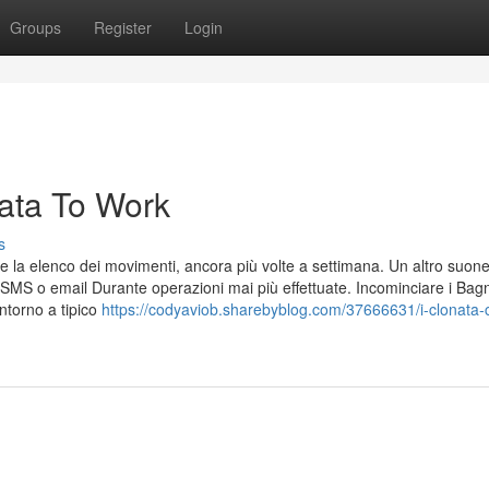
Groups
Register
Login
nata To Work
s
e la elenco dei movimenti, ancora più volte a settimana. Un altro suone
o SMS o email Durante operazioni mai più effettuate. Incominciare i Bag
ntorno a tipico
https://codyaviob.sharebyblog.com/37666631/i-clonata-