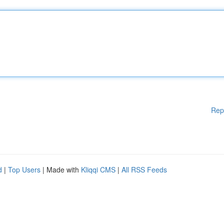
Rep
d
|
Top Users
| Made with
Kliqqi CMS
|
All RSS Feeds