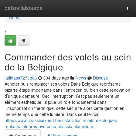
Home
getsocialsource
Togg
navi
Home
1
Commander des volets au sein
de la Belgique
kalidass727eqa6
304 days ago
News
Discuss
Acheter puis remplacer ses volets Dans Belgique représente
bizarre étape importante dans l’entretien ou bien cette rénovation
d’unique demeure. Ceci interruption n’est pas seulement un
élément esthétique ; il joue un rôle fondamental dans
l’insonorisation thermique, cette sécurité alors cette gestion en
même temps que cette lumière. Dans seul terroir
https://www.chassisexpert.be/installation-volets-electriques-
roulants-integres-pvc-pose-chassis-aluminium
Comments
Who Upvoted