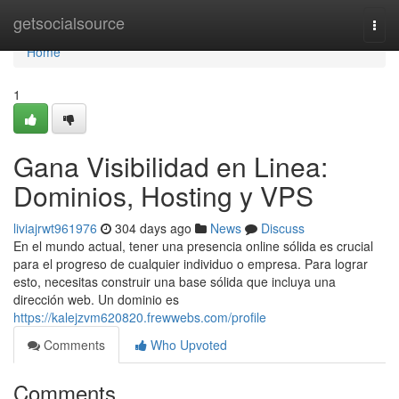
Home
getsocialsource
Togg
navi
Home
1
Gana Visibilidad en Linea:
Dominios, Hosting y VPS
liviajrwt961976
304 days ago
News
Discuss
En el mundo actual, tener una presencia online sólida es crucial
para el progreso de cualquier individuo o empresa. Para lograr
esto, necesitas construir una base sólida que incluya una
dirección web. Un dominio es
https://kalejzvm620820.frewwebs.com/profile
Comments
Who Upvoted
Comments