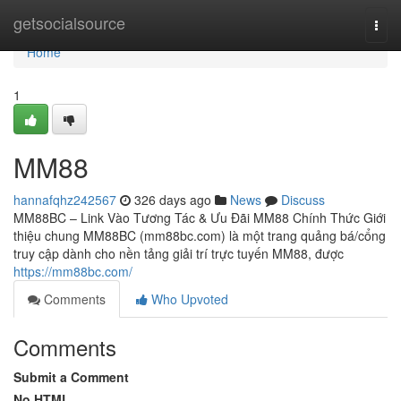
Home
getsocialsource
Togg
navi
Home
1
MM88
hannafqhz242567
326 days ago
News
Discuss
MM88BC – Link Vào Tương Tác & Ưu Đãi MM88 Chính Thức Giới
thiệu chung MM88BC (mm88bc.com) là một trang quảng bá/cổng
truy cập dành cho nền tảng giải trí trực tuyến MM88, được
https://mm88bc.com/
Comments
Who Upvoted
Comments
Submit a Comment
No HTML