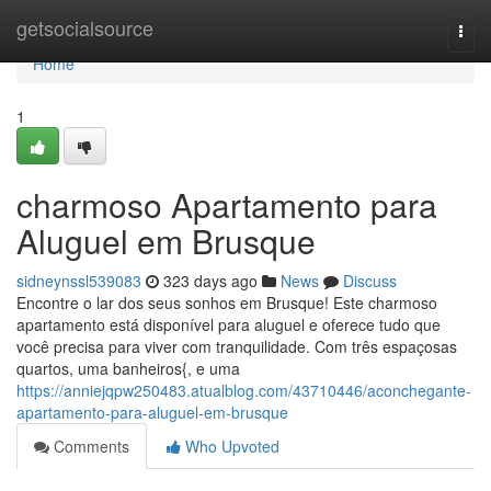
Home
getsocialsource
Togg
navi
Home
1
charmoso Apartamento para
Aluguel em Brusque
sidneynssl539083
323 days ago
News
Discuss
Encontre o lar dos seus sonhos em Brusque! Este charmoso
apartamento está disponível para aluguel e oferece tudo que
você precisa para viver com tranquilidade. Com três espaçosas
quartos, uma banheiros{, e uma
https://anniejqpw250483.atualblog.com/43710446/aconchegante-
apartamento-para-aluguel-em-brusque
Comments
Who Upvoted