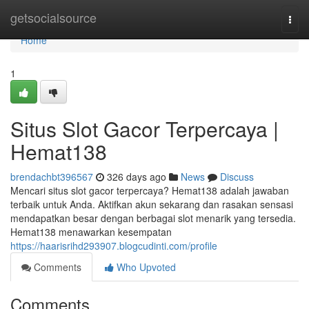
Home
getsocialsource
Togg
navi
Home
1
Situs Slot Gacor Terpercaya |
Hemat138
brendachbt396567
326 days ago
News
Discuss
Mencari situs slot gacor terpercaya? Hemat138 adalah jawaban
terbaik untuk Anda. Aktifkan akun sekarang dan rasakan sensasi
mendapatkan besar dengan berbagai slot menarik yang tersedia.
Hemat138 menawarkan kesempatan
https://haarisrihd293907.blogcudinti.com/profile
Comments
Who Upvoted
Comments