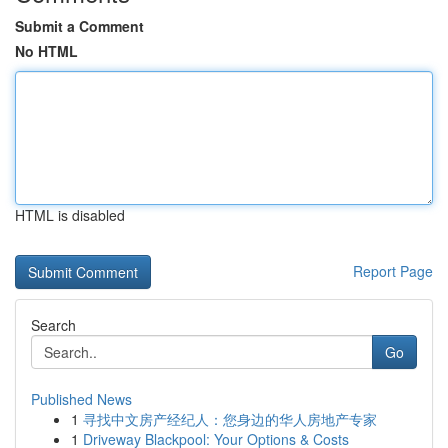
Submit a Comment
No HTML
HTML is disabled
Report Page
Search
Go
Published News
1
寻找中文房产经纪人：您身边的华人房地产专家
1
Driveway Blackpool: Your Options & Costs